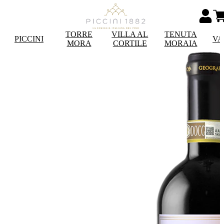
TORRE
VILLA AL
TENUTA
PICCINI
VA
MORA
CORTILE
MORAIA