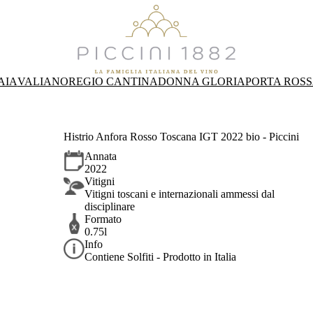
AIA
VALIANO
REGIO CANTINA
DONNA GLORIA
PORTA ROS
Histrio Anfora Rosso Toscana IGT 2022 bio - Piccini
Annata
2022
Vitigni
Vitigni toscani e internazionali ammessi dal
disciplinare
Formato
0.75l
Info
Contiene Solfiti - Prodotto in Italia