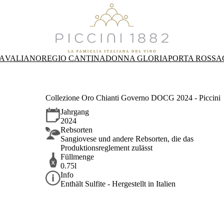
A
VALIANO
REGIO CANTINA
DONNA GLORIA
PORTA ROSSA
Collezione Oro Chianti Governo DOCG 2024 - Piccini
Jahrgang
2024
Rebsorten
Sangiovese und andere Rebsorten, die das
Produktionsreglement zulässt
Füllmenge
0.75l
Info
Enthält Sulfite - Hergestellt in Italien