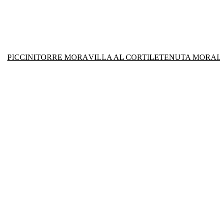
PICCINI
TORRE MORA
VILLA AL CORTILE
TENUTA MORAI