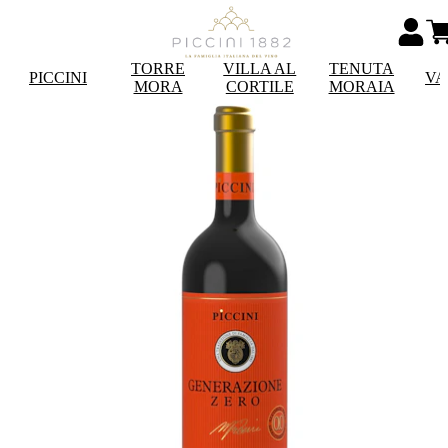
TORRE
VILLA AL
TENUTA
PICCINI
VA
MORA
CORTILE
MORAIA