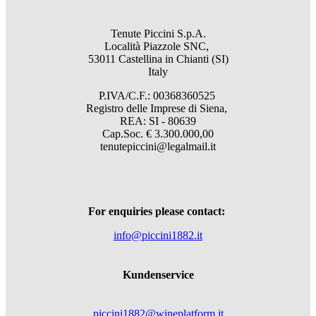
Tenute Piccini S.p.A.
Località Piazzole SNC,
53011 Castellina in Chianti (SI)
Italy
P.IVA/C.F.: 00368360525
Registro delle Imprese di Siena,
REA: SI - 80639
Cap.Soc. € 3.300.000,00
tenutepiccini@legalmail.it
For enquiries please contact:
info@piccini1882.it
Kundenservice
piccini1882@wineplatform.it