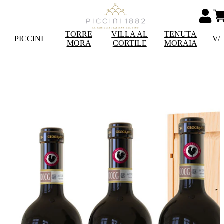
TORRE
VILLA AL
TENUTA
PICCINI
VA
MORA
CORTILE
MORAIA