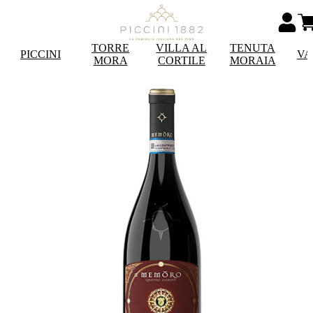
TORRE
VILLA AL
TENUTA
PICCINI
VA
MORA
CORTILE
MORAIA