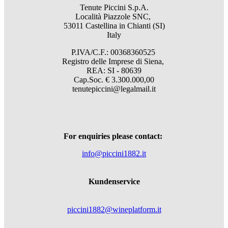
Tenute Piccini S.p.A.
Località Piazzole SNC,
53011 Castellina in Chianti (SI)
Italy
P.IVA/C.F.: 00368360525
Registro delle Imprese di Siena,
REA: SI - 80639
Cap.Soc. € 3.300.000,00
tenutepiccini@legalmail.it
For enquiries please contact:
info@piccini1882.it
Kundenservice
piccini1882@wineplatform.it