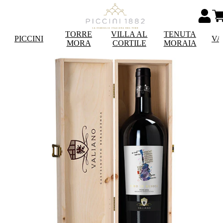
TORRE
VILLA AL
TENUTA
PICCINI
VA
MORA
CORTILE
MORAIA