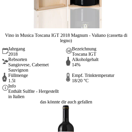
Vino in Musica Toscana IGT 2018 Magnum - Valiano (cassetta di
legno)
Jahrgang
Bezeichnung
2018
Toscana IGT
Rebsorten
Alkoholgehalt
Sangiovese, Cabernet
14%
Sauvignon
Füllmenge
Empf. Trinktemperatur
1.5l
18/20 °C
Info
Enthält Sulfite - Hergestellt
in Italien
das könnte dir auch gefallen