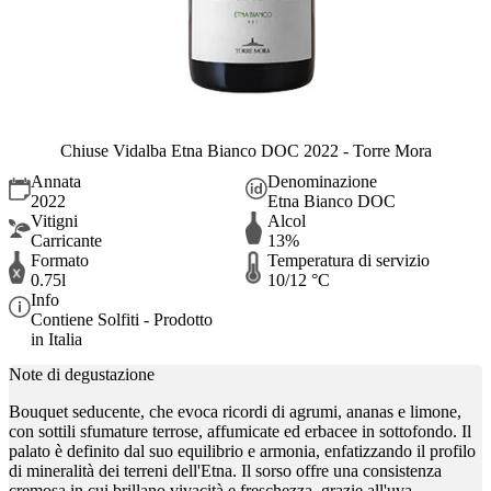
Chiuse Vidalba Etna Bianco DOC 2022 - Torre Mora
Annata
Denominazione
2022
Etna Bianco DOC
Vitigni
Alcol
Carricante
13%
Formato
Temperatura di servizio
0.75l
10/12 °C
Info
Contiene Solfiti - Prodotto
in Italia
Note di degustazione
Bouquet seducente, che evoca ricordi di agrumi, ananas e limone,
con sottili sfumature terrose, affumicate ed erbacee in sottofondo. Il
palato è definito dal suo equilibrio e armonia, enfatizzando il profilo
di mineralità dei terreni dell'Etna. Il sorso offre una consistenza
cremosa in cui brillano vivacità e freschezza, grazie all'uva