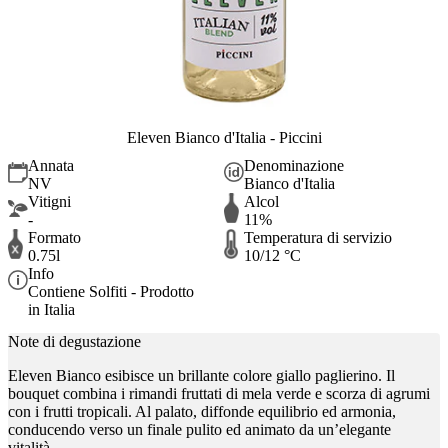
Eleven Bianco d'Italia - Piccini
Annata
Denominazione
NV
Bianco d'Italia
Vitigni
Alcol
-
11%
Formato
Temperatura di servizio
0.75l
10/12 °C
Info
Contiene Solfiti - Prodotto
in Italia
Note di degustazione
Eleven Bianco esibisce un brillante colore giallo paglierino. Il
bouquet combina i rimandi fruttati di mela verde e scorza di agrumi
con i frutti tropicali. Al palato, diffonde equilibrio ed armonia,
conducendo verso un finale pulito ed animato da un’elegante
vitalità.