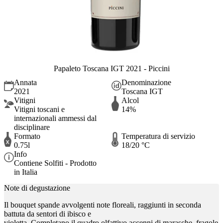
Papaleto Toscana IGT 2021 - Piccini
Annata
Denominazione
2021
Toscana IGT
Vitigni
Alcol
Vitigni toscani e
14%
internazionali ammessi dal
disciplinare
Formato
Temperatura di servizio
0.75l
18/20 °C
Info
Contiene Solfiti - Prodotto
in Italia
Note di degustazione
Il bouquet spande avvolgenti note floreali, raggiunti in seconda
battuta da sentori di ibisco e
violetta. Completano il quadro olfattivo accenni di marasche, fragole