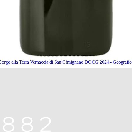
Borgo alla Terra Vernaccia di San Gimignano DOCG 2024 - Geografic