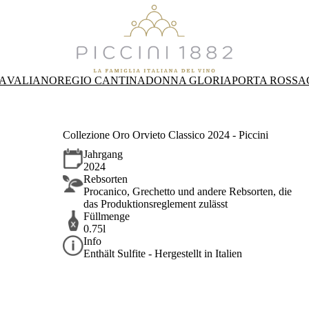
A
VALIANO
REGIO CANTINA
DONNA GLORIA
PORTA ROSSA
Collezione Oro Orvieto Classico 2024 - Piccini
Jahrgang
2024
Rebsorten
Procanico, Grechetto und andere Rebsorten, die
das Produktionsreglement zulässt
Füllmenge
0.75l
Info
Enthält Sulfite - Hergestellt in Italien