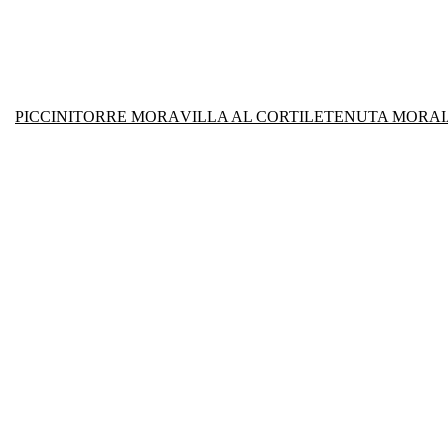
PICCINI
TORRE MORA
VILLA AL CORTILE
TENUTA MORAI