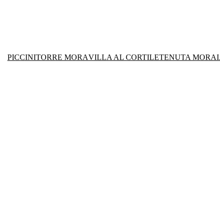
PICCINI
TORRE MORA
VILLA AL CORTILE
TENUTA MORAI