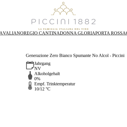
A
VALIANO
REGIO CANTINA
DONNA GLORIA
PORTA ROSSA
Generazione Zero Bianco Spumante No Alcol - Piccini
Jahrgang
NV
Alkoholgehalt
0%
Empf. Trinktemperatur
10/12 °C