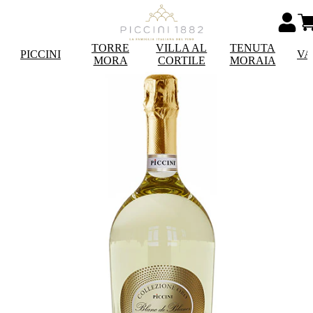
TORRE
VILLA AL
TENUTA
PICCINI
VA
MORA
CORTILE
MORAIA