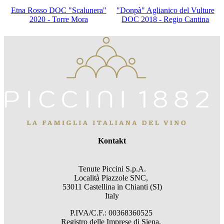
Etna Rosso DOC "Scalunera"
"Donpà" Aglianico del Vulture
2020 - Torre Mora
DOC 2018 - Regio Cantina
Kontakt
Tenute Piccini S.p.A.
Località Piazzole SNC,
53011 Castellina in Chianti (SI)
Italy
P.IVA/C.F.: 00368360525
Registro delle Imprese di Siena,