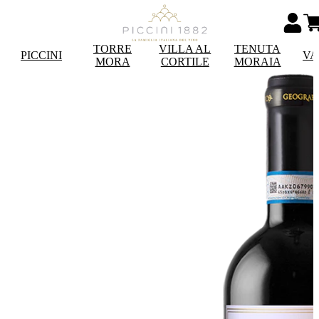
TORRE
VILLA AL
TENUTA
PICCINI
VA
MORA
CORTILE
MORAIA