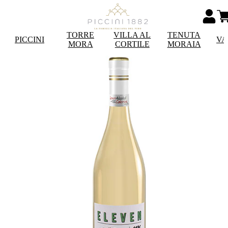
TORRE
VILLA AL
TENUTA
PICCINI
VA
MORA
CORTILE
MORAIA