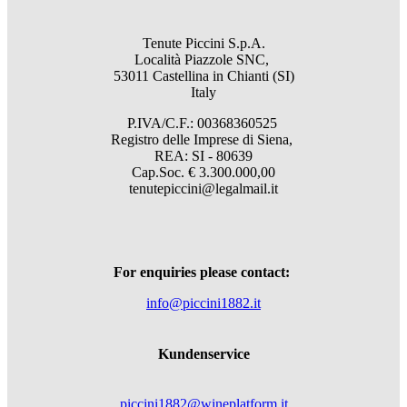
Tenute Piccini S.p.A.
Località Piazzole SNC,
53011 Castellina in Chianti (SI)
Italy
P.IVA/C.F.: 00368360525
Registro delle Imprese di Siena,
REA: SI - 80639
Cap.Soc. € 3.300.000,00
tenutepiccini@legalmail.it
For enquiries please contact:
info@piccini1882.it
Kundenservice
piccini1882@wineplatform.it