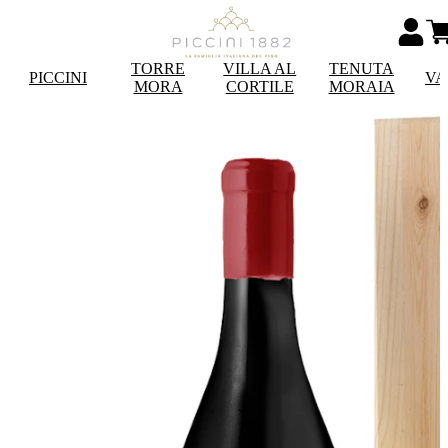
TORRE
VILLA AL
TENUTA
PICCINI
VA
MORA
CORTILE
MORAIA