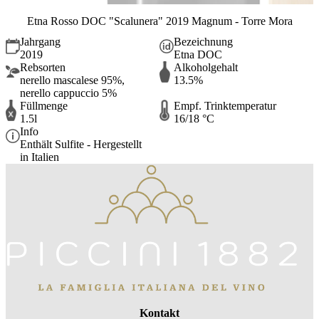
Etna Rosso DOC "Scalunera" 2019 Magnum - Torre Mora
Jahrgang
Bezeichnung
2019
Etna DOC
Rebsorten
Alkoholgehalt
nerello mascalese 95%,
13.5%
nerello cappuccio 5%
Füllmenge
Empf. Trinktemperatur
1.5l
16/18 °C
Info
Enthält Sulfite - Hergestellt
in Italien
Kontakt