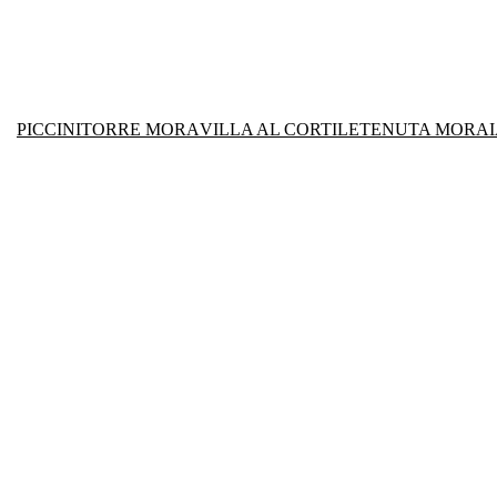
PICCINI
TORRE MORA
VILLA AL CORTILE
TENUTA MORAI