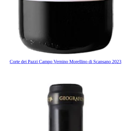
Corte dei Pazzi Campo Vernino Morellino di Scansano 2023