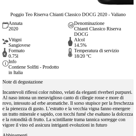
Poggio Teo Riserva Chianti Classico DOCG 2020 - Valiano
Annata
Denominazione
2020
Chianti Classico Riserva
DOCG
Vitigni
Alcol
Sangiovese
14.5%
Formato
Temperatura di servizio
0.75l
18/20 °C
Info
Contiene Solfiti - Prodotto
in Italia
Note di degustazione
Incantevoli riflessi color rubino, velati da eleganti riverberi purpurei.
Al naso intona un meraviglioso canto di ciliegie rosse e more di
rovo, intessuto ad erbe aromatiche. Il sorso stupisce per la freschezza
e la pienezza di gusto. L’estratto e la vecchia vigna fanno emergere
un tratto minerale e sapido, con tocchi fumé che esaltano la dolcezza
e la rotondità di frutto. La scintillante trama tannica sorregge con
vigore il vino ed assicura intriganti evoluzioni in futuro
Abbinamenti