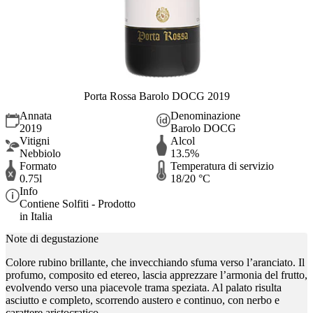
Porta Rossa Barolo DOCG 2019
Annata
Denominazione
2019
Barolo DOCG
Vitigni
Alcol
Nebbiolo
13.5%
Formato
Temperatura di servizio
0.75l
18/20 °C
Info
Contiene Solfiti - Prodotto
in Italia
Note di degustazione
Colore rubino brillante, che invecchiando sfuma verso l’aranciato. Il
profumo, composito ed etereo, lascia apprezzare l’armonia del frutto,
evolvendo verso una piacevole trama speziata. Al palato risulta
asciutto e completo, scorrendo austero e continuo, con nerbo e
carattere aristocratico.