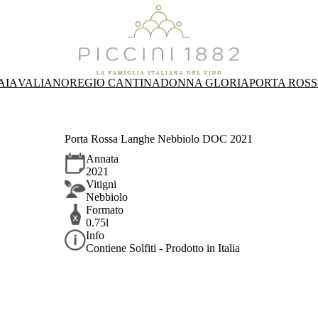
AIA
VALIANO
REGIO CANTINA
DONNA GLORIA
PORTA ROS
Porta Rossa Langhe Nebbiolo DOC 2021
Annata
2021
Vitigni
Nebbiolo
Formato
0.75l
Info
Contiene Solfiti - Prodotto in Italia