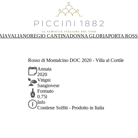
AIA
VALIANO
REGIO CANTINA
DONNA GLORIA
PORTA ROS
Rosso di Montalcino DOC 2020 - Villa al Cortile
Annata
2020
Vitigni
Sangiovese
Formato
0.75l
Info
Contiene Solfiti - Prodotto in Italia