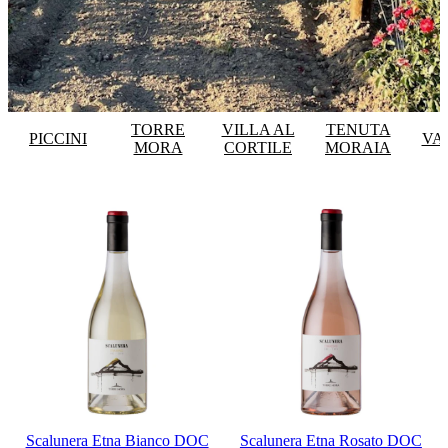
TORRE
VILLA AL
TENUTA
PICCINI
VA
MORA
CORTILE
MORAIA
Scalunera Etna Bianco DOC
Scalunera Etna Rosato DOC