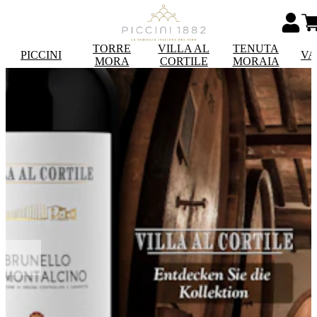
TORRE
VILLA AL
TENUTA
PICCINI
VA
MORA
CORTILE
MORAIA