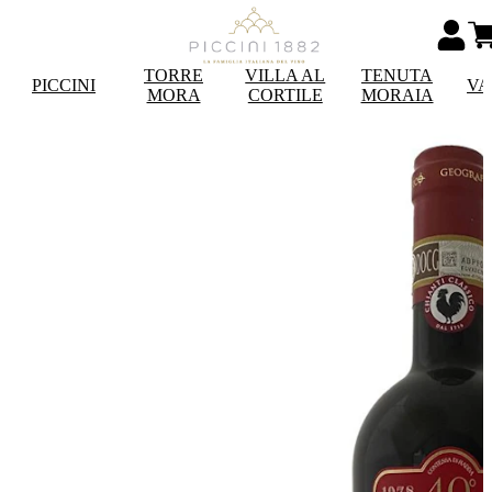
TORRE
VILLA AL
TENUTA
PICCINI
VA
MORA
CORTILE
MORAIA