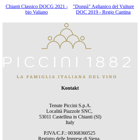
Chianti Classico DOCG 2021 -
"Donpà" Aglianico del Vulture
bio Valiano
DOC 2019 - Regio Cantina
Kontakt
Tenute Piccini S.p.A.
Località Piazzole SNC,
53011 Castellina in Chianti (SI)
Italy
P.IVA/C.F.: 00368360525
Registro delle Imprese di Siena,