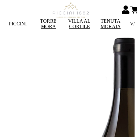
TORRE
VILLA AL
TENUTA
PICCINI
VA
MORA
CORTILE
MORAIA