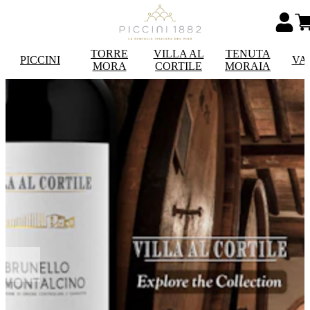
TORRE
VILLA AL
TENUTA
PICCINI
VA
MORA
CORTILE
MORAIA