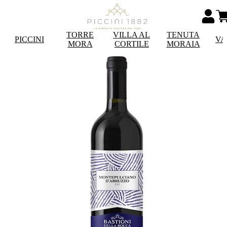
TORRE
VILLA AL
TENUTA
PICCINI
VA
MORA
CORTILE
MORAIA