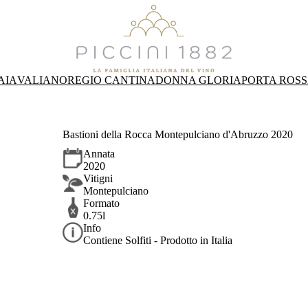
AIA
VALIANO
REGIO CANTINA
DONNA GLORIA
PORTA ROS
Bastioni della Rocca Montepulciano d'Abruzzo 2020
Annata
2020
Vitigni
Montepulciano
Formato
0.75l
Info
Contiene Solfiti - Prodotto in Italia