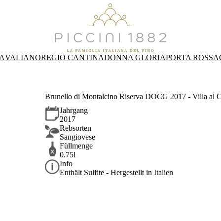
A
VALIANO
REGIO CANTINA
DONNA GLORIA
PORTA ROSSA
Brunello di Montalcino Riserva DOCG 2017 - Villa al C
Jahrgang
2017
Rebsorten
Sangiovese
Füllmenge
0.75l
Info
Enthält Sulfite - Hergestellt in Italien