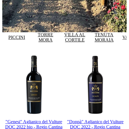
TORRE
VILLA AL
TENUTA
PICCINI
VA
MORA
CORTILE
MORAIA
"Genesi" Aglianico del Vulture
"Donpà" Aglianico del Vulture
DOC 2022 bio - Regio Cantina
DOC 2022 - Regio Cantina