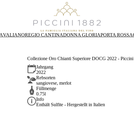
A
VALIANO
REGIO CANTINA
DONNA GLORIA
PORTA ROSSA
Collezione Oro Chianti Superiore DOCG 2022 - Piccini
Jahrgang
2022
Rebsorten
sangiovese, merlot
Füllmenge
0.75l
Info
Enthält Sulfite - Hergestellt in Italien