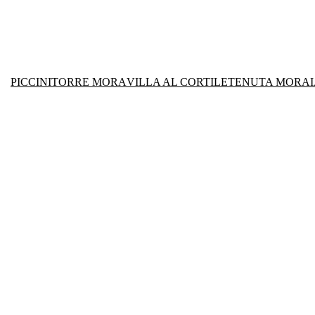
PICCINI
TORRE MORA
VILLA AL CORTILE
TENUTA MORAI