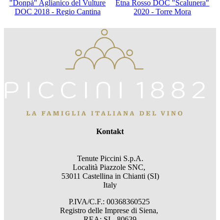
"Donpà" Aglianico del Vulture
Etna Rosso DOC "Scalunera"
DOC 2018 - Regio Cantina
2020 - Torre Mora
Kontakt
Tenute Piccini S.p.A.
Località Piazzole SNC,
53011 Castellina in Chianti (SI)
Italy
P.IVA/C.F.: 00368360525
Registro delle Imprese di Siena,
REA: SI - 80639