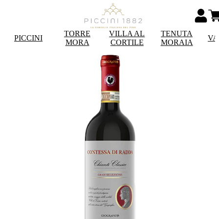
TORRE
VILLA AL
TENUTA
PICCINI
VA
MORA
CORTILE
MORAIA