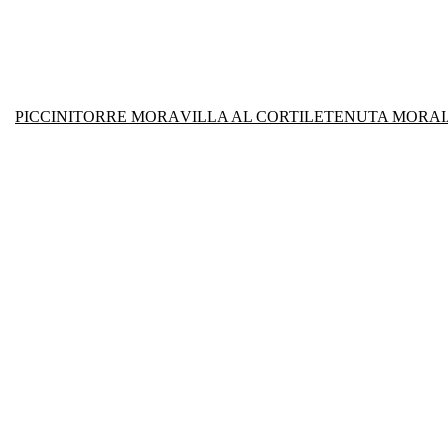
PICCINI
TORRE MORA
VILLA AL CORTILE
TENUTA MORAI