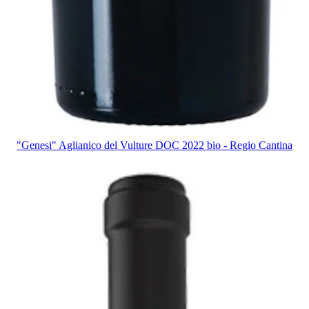
"Genesi" Aglianico del Vulture DOC 2022 bio - Regio Cantina