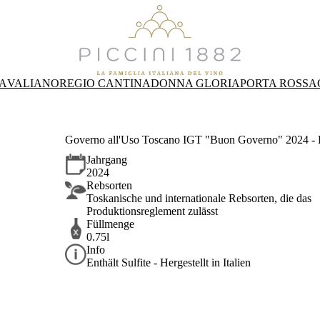
A
VALIANO
REGIO CANTINA
DONNA GLORIA
PORTA ROSSA
Governo all'Uso Toscano IGT "Buon Governo" 2024 - P
Jahrgang
2024
Rebsorten
Toskanische und internationale Rebsorten, die das
Produktionsreglement zulässt
Füllmenge
0.75l
Info
Enthält Sulfite - Hergestellt in Italien