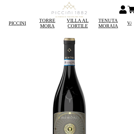
TORRE
VILLA AL
TENUTA
PICCINI
VA
MORA
CORTILE
MORAIA