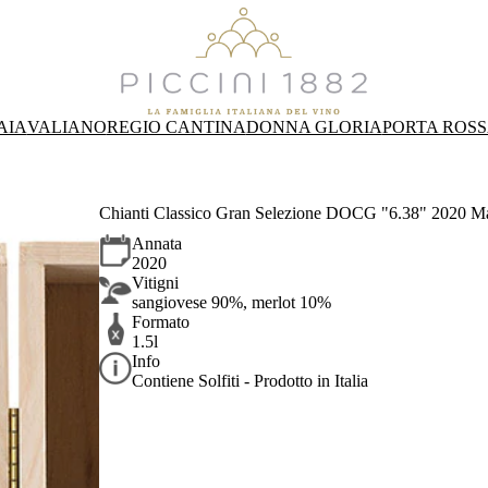
AIA
VALIANO
REGIO CANTINA
DONNA GLORIA
PORTA ROS
Chianti Classico Gran Selezione DOCG "6.38" 2020 Mag
Annata
2020
Vitigni
sangiovese 90%, merlot 10%
Formato
1.5l
Info
Contiene Solfiti - Prodotto in Italia