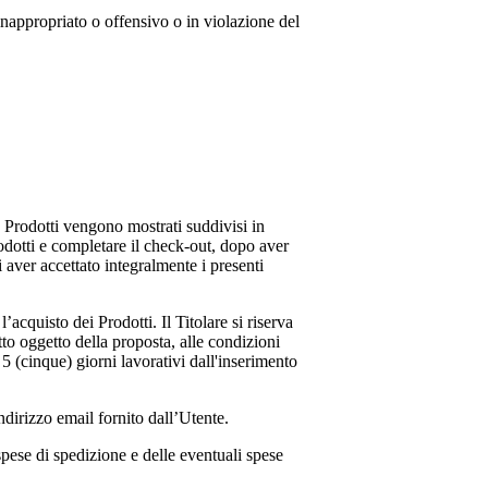
inappropriato o offensivo o in violazione del
 I Prodotti vengono mostrati suddivisi in
rodotti e completare il check-out, dopo aver
i aver accettato integralmente i presenti
acquisto dei Prodotti. Il Titolare si riserva
tto oggetto della proposta, alle condizioni
 5 (cinque) giorni lavorativi dall'inserimento
dirizzo email fornito dall’Utente.
spese di spedizione e delle eventuali spese