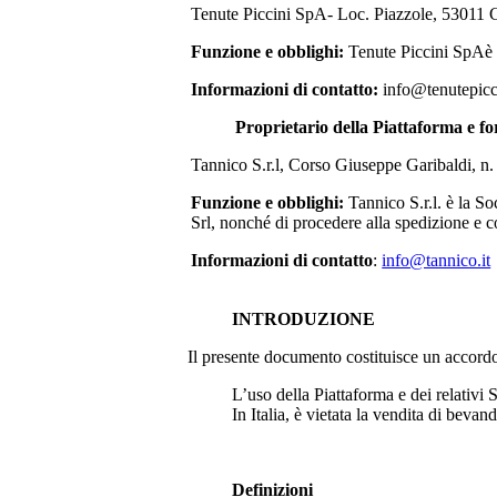
Tenute Piccini SpA- Loc. Piazzole, 53011 C
Funzione e obblighi:
Tenute Piccini SpA
è
Informazioni di contatto:
info@tenutepicci
Proprietario della Piattaforma e fo
Tannico S.r.l, Corso Giuseppe Garibaldi, n
Funzione e obblighi:
Tannico S.r.l. è la S
Srl
, nonché di procedere alla spedizione e c
Informazioni di contatto
:
info@tannico.it
INTRODUZIONE
Il presente documento costituisce un accordo le
L’uso della Piattaforma e dei relativi S
In Italia, è vietata la vendita di bevan
Definizioni