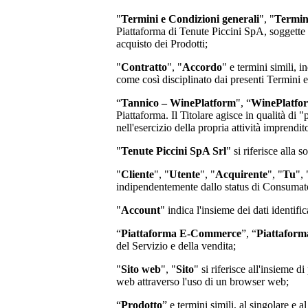
"
Termini e Condizioni generali
", "
Termin
Piattaforma di
Tenute Piccini SpA
, soggette
acquisto dei Prodotti;
"
Contratto
", "
Accordo
" e termini simili, i
come così disciplinato dai presenti Termini 
“
Tannico – WinePlatform
", “
WinePlatfo
Piattaforma. Il Titolare agisce in qualità di 
nell'esercizio della propria attività imprend
"
Tenute Piccini SpA Srl
"
si riferisce alla 
"
Cliente
", "
Utente
", "
Acquirente
", "
Tu
", 
indipendentemente dallo status di Consumator
"
Account
" indica l'insieme dei dati identifi
“
Piattaforma E-Commerce
”, “
Piattaform
del Servizio e della vendita;
"
Sito web
", "
Sito
" si riferisce all'insieme
web attraverso l'uso di un browser web;
“
Prodotto
” e termini simili, al singolare e a