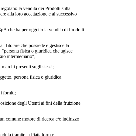
 regolano la vendita dei Prodotti sulla
re alla loro accettazione e al successivo
 SpA
che ha per oggetto la vendita di Prodotti
o al Titolare che possiede e gestisce la
: "persona fisica o giuridica che agisce
 suo intermediario";
i marchi presenti sugli stessi;
oggetto, persona fisica o giuridica,
 forniti;
posizione degli Utenti ai fini della fruizione
e un comune motore di ricerca e/o indirizzo
nduta tramite la Piattaforma;