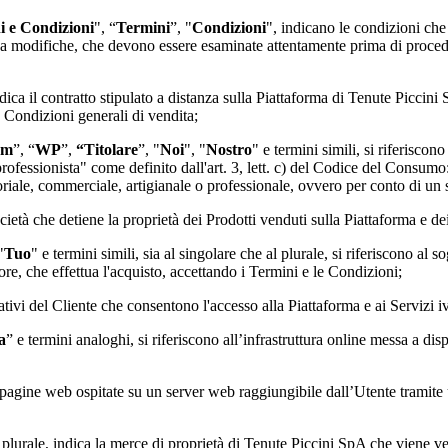
i e Condizioni
", “
Termini
”, "
Condizioni
", indicano le condizioni che
 a modifiche, che devono essere esaminate attentamente prima di procede
ndica il contratto stipulato a distanza sulla Piattaforma di
Tenute Piccini
e Condizioni generali di vendita;
rm
”, “
WP
”,
“Titolare
”, "
Noi
", "
Nostro
" e termini simili, si riferiscon
"professionista" come definito dall'art. 3, lett. c) del Codice del Consumo
itoriale, commerciale, artigianale o professionale, ovvero per conto di un
società che detiene la proprietà dei Prodotti venduti sulla Piattaforma e de
"
Tuo
" e termini simili, sia al singolare che al plurale, si riferiscono al s
e, che effettua l'acquisto, accettando i Termini e le Condizioni;
cativi del Cliente che consentono l'accesso alla Piattaforma e ai Servizi ivi
a
” e termini analoghi, si riferiscono all’infrastruttura online messa a dis
 di pagine web ospitate su un server web raggiungibile dall’Utente tramit
l plurale, indica la merce di proprietà di
Tenute Piccini SpA
che viene ve