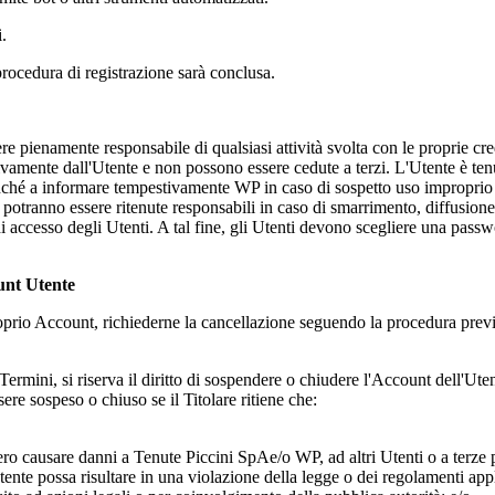
i.
la procedura di registrazione sarà conclusa.
e pienamente responsabile di qualsiasi attività svolta con le proprie cre
sivamente dall'Utente e non possono essere cedute a terzi. L'Utente è ten
onché a informare tempestivamente WP in caso di sospetto uso improprio 
potranno essere ritenute responsabili in caso di smarrimento, diffusione,
i di accesso degli Utenti. A tal fine, gli Utenti devono scegliere una pas
unt Utente
 proprio Account, richiederne la cancellazione seguendo la procedura prev
i Termini, si riserva il diritto di sospendere o chiudere l'Account dell'U
sere sospeso o chiuso se il Titolare ritiene che:
bero causare danni a
Tenute Piccini SpA
e/o WP, ad altri Utenti o a terze p
tente possa risultare in una violazione della legge o dei regolamenti appl