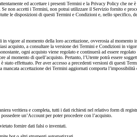
 attentamente ed accettare i presenti Termini e la Privacy Policy che ne è
 Se non accetti i Termini, non potrai utilizzare il Servizio fornito e pro
tte le disposizioni di questi Termini e Condizioni e, nello specifico, del
li in vigore al momento della loro accettazione, ovverosia al momento in
siasi acquisto, a consultare la versione dei Termini e Condizioni in vigore
 nonostante, ogni acquisto viene regolato e continuerà ad essere regolato
gore al momento di quell’acquisto. Pertanto, l’Utente potrà essere sogge
è stato effettuato. Per aver accesso a precedenti versioni di questi Termin
a mancata accettazione dei Termini aggiornati comporta l’impossibilità 
T
iera veritiera e completa, tutti i dati richiesti nel relativo form di regi
 e possedere un’Account per poter procedere con l’acquisto.
vietato fornire dati falsi o inventati.
ite bot o altri strumenti automatizzati.