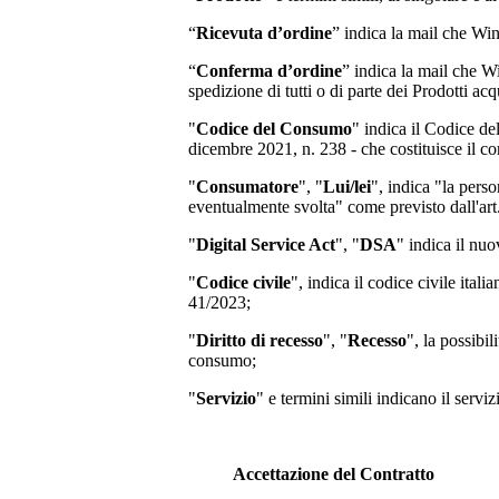
“
Ricevuta d’ordine
” indica la mail che Wi
“
Conferma d’ordine
” indica la mail che W
spedizione di tutti o di parte dei Prodotti acqu
"
Codice del Consumo
" indica il Codice d
dicembre 2021, n. 238 - che costituisce il co
"
Consumatore
", "
Lui/lei
", indica "la perso
eventualmente svolta" come previsto dall'art
"
Digital Service Act
", "
DSA
" indica il nu
"
Codice civile
", indica il codice civile ita
41/2023;
"
Diritto di recesso
", "
Recesso
", la possibi
consumo;
"
Servizio
" e termini simili indicano il servi
Accettazione del Contratto