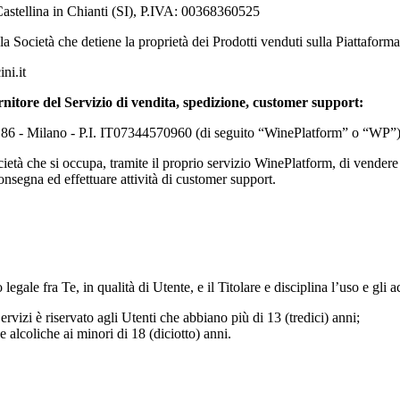
astellina in Chianti (SI), P.IVA: 00368360525
 la Società che detiene la proprietà dei Prodotti venduti sulla Piattaforma
ni.it
rnitore del Servizio di vendita, spedizione, customer support:
. 86 - Milano - P.I. IT07344570960 (di seguito “WinePlatform” o “WP”
ocietà che si occupa, tramite il proprio servizio WinePlatform, di vendere
onsegna ed effettuare attività di customer support.
gale fra Te, in qualità di Utente, e il Titolare e disciplina l’uso e gli a
ervizi è riservato agli Utenti che abbiano più di 13 (tredici) anni;
de alcoliche ai minori di 18 (diciotto) anni.