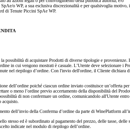
sito ad azioni legali o per coinvolgimento della pubblica autorità; e/o
i SpA
e/o WP, a sua esclusiva discrezionalità e per qualsivoglia motivo, 
ard di
Tenute Piccini SpA
e WP.
VENDITA
 la possibilità di acquistare Prodotti di diverse tipologie e provenienze.
 l'ordine in cui vengono mostrati è casuale. L’Utente deve selezionare i P
ute nel riepilogo d’ordine. Con l'invio dell'ordine, il Cliente dichiara d
one dell’ordine poiché ciascun ordine inviato costituisce un’offerta per l’
ccettare o meno l’ordine previo accertamento della disponibilità del Prodo
 la possibilità di non confermare un ordine, comunicandolo all'Utente entro
o acquisto.
ento dell’invio della Conferma d’ordine da parte di WinePlatform all’in
llo stesso ed è subordinato al pagamento del prezzo, delle tasse, delle 
celto indicate nel modulo di riepilogo dell’ordine.