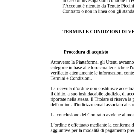
in caso di investigazioni condotte in e
l’Account è ritenuto da
Tenute Piccin
Contratto o non in linea con gli stand
TERMINI E CONDIZIONI DI 
Procedura di acquisto
Attraverso la Piattaforma, gli Utenti avranno
categorie in base alle loro caratteristiche e
verificato attentamente le informazioni conten
Termini e Condizioni.
La ricevuta d’ordine non costituisce accettazi
il diritto, a suo insindacabile giudizio, di a
riportate nella stessa. Il Titolare si riserva
dell'ordine all'indirizzo email associato al su
La conclusione del Contratto avviene al mom
L’ordine è effettuato mediante la conferma de
aggiuntive per la modalità di pagamento pres