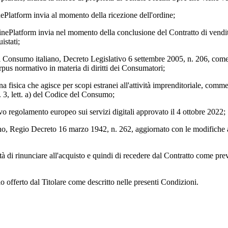
nePlatform invia al momento della ricezione dell'ordine;
inePlatform invia nel momento della conclusione del Contratto di vendita 
istati;
el Consumo italiano, Decreto Legislativo 6 settembre 2005, n. 206, com
rpus normativo in materia di diritti dei Consumatori;
na fisica che agisce per scopi estranei all'attività imprenditoriale, comme
. 3, lett. a) del Codice del Consumo;
ovo regolamento europeo sui servizi digitali approvato il 4 ottobre 2022;
liano, Regio Decreto 16 marzo 1942, n. 262, aggiornato con le modifiche 
lità di rinunciare all'acquisto e quindi di recedere dal Contratto come prev
zio offerto dal Titolare come descritto nelle presenti Condizioni.