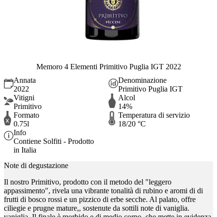
Memoro 4 Elementi Primitivo Puglia IGT 2022
Annata
Denominazione
2022
Primitivo Puglia IGT
Vitigni
Alcol
Primitivo
14%
Formato
Temperatura di servizio
0.75l
18/20 °C
Info
Contiene Solfiti - Prodotto
in Italia
Note di degustazione
Il nostro Primitivo, prodotto con il metodo del "leggero
appassimento", rivela una vibrante tonalità di rubino e aromi di di
frutti di bosco rossi e un pizzico di erbe secche. Al palato, offre
ciliegie e prugne mature,, sostenute da sottili note di vaniglia.
vaniglia. Il finale è morbido e di medio corpo, che mette in evidenza