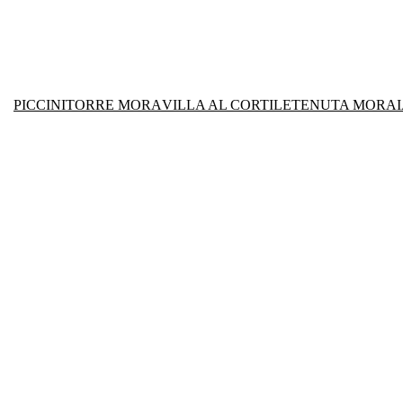
PICCINI
TORRE MORA
VILLA AL CORTILE
TENUTA MORAI