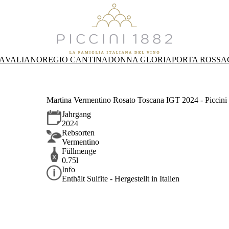
A
VALIANO
REGIO CANTINA
DONNA GLORIA
PORTA ROSSA
Martina Vermentino Rosato Toscana IGT 2024 - Piccini
Jahrgang
2024
Rebsorten
Vermentino
Füllmenge
0.75l
Info
Enthält Sulfite - Hergestellt in Italien