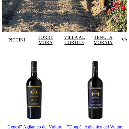
TORRE
VILLA AL
TENUTA
PICCINI
VA
MORA
CORTILE
MORAIA
"Genesi" Aglianico del Vulture
"Donpà" Aglianico del Vulture